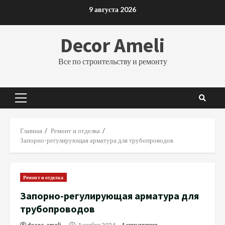
Перейти
9 августа 2026
к
содержимому
Decor Ameli
Все по строительству и ремонту
Основное
меню
Главная
Ремонт и отделка
Запорно-регулирующая арматура для трубопроводов
Ремонт и отделка
Запорно-регулирующая арматура для
трубопроводов
decor_ameli_
1 ноября 2024
1 мин чтения