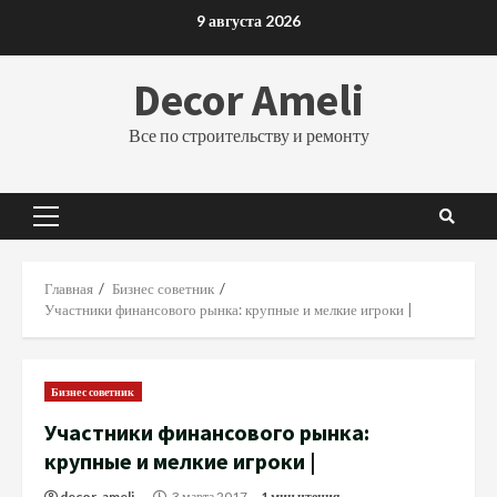
Перейти
9 августа 2026
к
содержимому
Decor Ameli
Все по строительству и ремонту
Основное
меню
Главная
Бизнес советник
Участники финансового рынка: крупные и мелкие игроки |
Бизнес советник
Участники финансового рынка:
крупные и мелкие игроки |
decor_ameli_
3 марта 2017
1 мин чтения