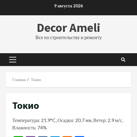
Перейти
9 августа 2026
к
содержимому
Decor Ameli
Все по строительству и ремонту
Основное
меню
Главная
Токио
Токио
Температура: 21.9°C, Осадки: 20.7 мм, Ветер: 2.9 м/с,
Влажность: 74%