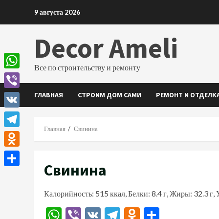
Перейти
9 августа 2026
к
содержимому
Decor Ameli
Все по строительству и ремонту
WhatsApp
ГЛАВНАЯ
СТРОИМ ДОМ САМИ
РЕМОНТ И ОТДЕЛК
Viber
VK
Главная
Свинина
Telegram
Odnoklassniki
Свинина
Отправить
Калорийность: 515 ккал, Белки: 8.4 г, Жиры: 32.3 г, 
WhatsApp
Viber
VK
Telegram
Odnoklassn
Отправи