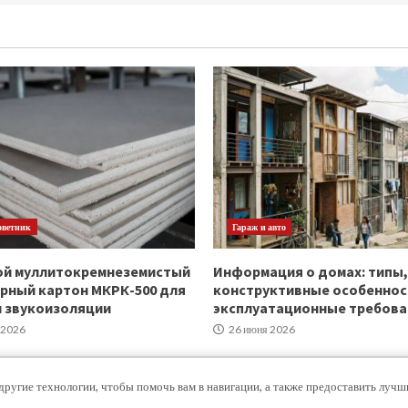
оветник
Гараж и авто
ой муллитокремнеземистый
Информация о домах: типы,
рный картон МКРК-500 для
конструктивные особеннос
и звукоизоляции
эксплуатационные требова
 2026
26 июня 2026
другие технологии, чтобы помочь вам в навигации, а также предоставить луч
Copyright © Все права защищены.
|
MoreNews
от AF themes.