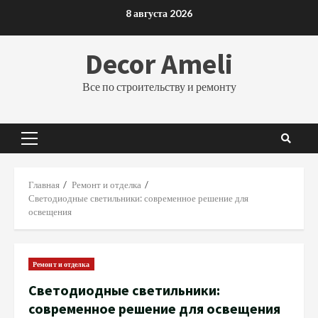
Перейти
8 августа 2026
к
содержимому
Decor Ameli
Все по строительству и ремонту
Основное
меню
Главная
Ремонт и отделка
Светодиодные светильники: современное решение для
освещения
Ремонт и отделка
Светодиодные светильники:
современное решение для освещения