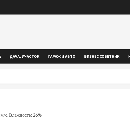
А
ДАЧА, УЧАСТОК
ГАРАЖ И АВТО
БИЗНЕС СОВЕТНИК
2 м/с, Влажность: 26%
iki
ть