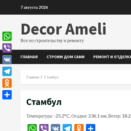
Перейти
7 августа 2026
к
содержимому
Decor Ameli
Все по строительству и ремонту
WhatsApp
ГЛАВНАЯ
СТРОИМ ДОМ САМИ
РЕМОНТ И ОТДЕЛК
Viber
VK
Главная
Стамбул
Telegram
Odnoklassniki
Стамбул
Отправить
Температура: -25.2°C, Осадки: 236.1 мм, Ветер: 18.
WhatsApp
Viber
VK
Telegram
Odnoklassn
Отправи