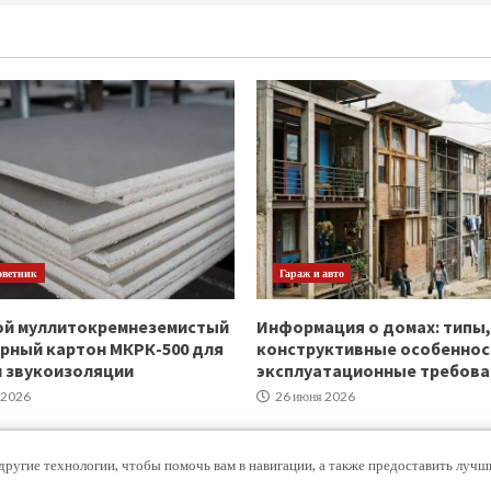
оветник
Гараж и авто
ой муллитокремнеземистый
Информация о домах: типы,
рный картон МКРК-500 для
конструктивные особеннос
и звукоизоляции
эксплуатационные требова
 2026
26 июня 2026
другие технологии, чтобы помочь вам в навигации, а также предоставить луч
Copyright © Все права защищены.
|
MoreNews
от AF themes.