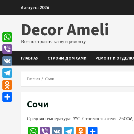
Перейти
6 августа 2026
к
содержимому
Decor Ameli
Все по строительству и ремонту
WhatsApp
ГЛАВНАЯ
СТРОИМ ДОМ САМИ
РЕМОНТ И ОТДЕЛК
Viber
VK
Главная
Сочи
Telegram
Odnoklassniki
Сочи
Отправить
Средняя температура: 3°C, Стоимость отеля: 7500₽,
WhatsApp
Viber
VK
Telegram
Odnoklassn
Отправи