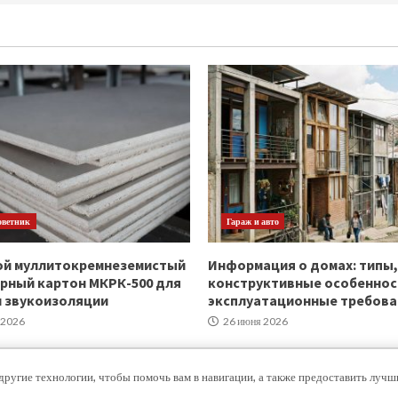
оветник
Гараж и авто
ой муллитокремнеземистый
Информация о домах: типы,
рный картон МКРК-500 для
конструктивные особеннос
и звукоизоляции
эксплуатационные требова
 2026
26 июня 2026
другие технологии, чтобы помочь вам в навигации, а также предоставить луч
Copyright © Все права защищены.
|
MoreNews
от AF themes.