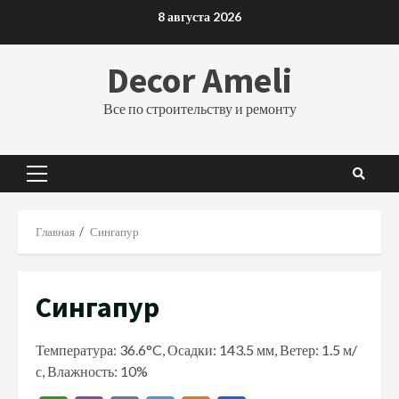
Перейти
8 августа 2026
к
содержимому
Decor Ameli
Все по строительству и ремонту
Основное
меню
Главная
Сингапур
Сингапур
Температура: 36.6°C, Осадки: 143.5 мм, Ветер: 1.5 м/
с, Влажность: 10%