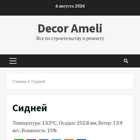
Перейти
6 августа 2026
к
содержимому
Decor Ameli
Все по строительству и ремонту
Основное
меню
Главная
Сидней
Сидней
Температура: 13.5°C, Осадки: 252.8 мм, Ветер: 13.9
м/с, Влажность: 15%