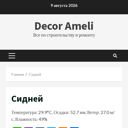
Перейти
9 августа 2026
к
содержимому
Decor Ameli
Все по строительству и ремонту
Основное
меню
Главная
Сидней
Сидней
Температура: 29.9°C, Осадки: 52.7 мм, Ветер: 27.0 м/
с, Влажность: 49%