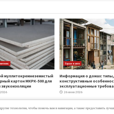
оветник
Гараж и авто
ой муллитокремнеземистый
Информация о домах: типы,
рный картон МКРК-500 для
конструктивные особеннос
и звукоизоляции
эксплуатационные требова
 2026
26 июня 2026
другие технологии, чтобы помочь вам в навигации, а также предоставить луч
Copyright © Все права защищены.
|
MoreNews
от AF themes.