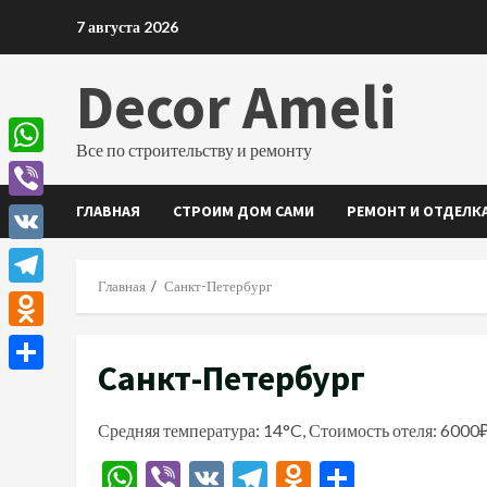
Перейти
7 августа 2026
к
содержимому
Decor Ameli
Все по строительству и ремонту
WhatsApp
ГЛАВНАЯ
СТРОИМ ДОМ САМИ
РЕМОНТ И ОТДЕЛК
Viber
VK
Главная
Санкт-Петербург
Telegram
Odnoklassniki
Санкт-Петербург
Отправить
Средняя температура: 14°C, Стоимость отеля: 6000₽
WhatsApp
Viber
VK
Telegram
Odnoklassn
Отправи