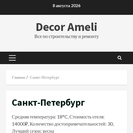
Перейти
8 августа 2026
к
содержимому
Decor Ameli
Все по строительству и ремонту
Основное
меню
Главная
Санкт-Петербург
Санкт-Петербург
Средняя температура: 18°C, Стоимость отеля:
14000₽, Количество достопримечательностей: 30,
Лучший сезон: весна