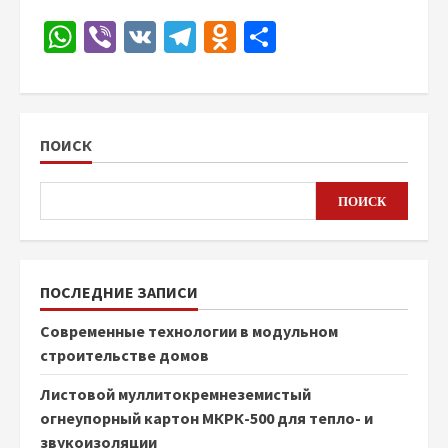
WhatsApp
Viber
VK
Telegram
Odnoklassniki
Отправить
ПОИСК
ПОИСК
ПОСЛЕДНИЕ ЗАПИСИ
Современные технологии в модульном
строительстве домов
Листовой муллитокремнеземистый
огнеупорный картон МКРК-500 для тепло- и
звукоизоляции