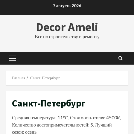
Перейти
7 августа 2026
к
содержимому
Decor Ameli
Все по строительству и ремонту
Основное
меню
Главная
Санкт-Петербург
Санкт-Петербург
Средняя температура: 11°C, Стоимость отеля: 4500₽,
Количество достопримечательностей: 5, Лучший
сезон: осень