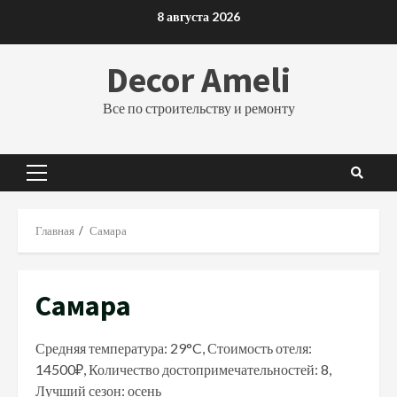
Перейти
8 августа 2026
к
содержимому
Decor Ameli
Все по строительству и ремонту
Основное
меню
Главная
Самара
Самара
Средняя температура: 29°C, Стоимость отеля:
14500₽, Количество достопримечательностей: 8,
Лучший сезон: осень