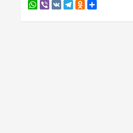
WhatsApp
Viber
VK
Telegram
Odnoklassn
Отправи