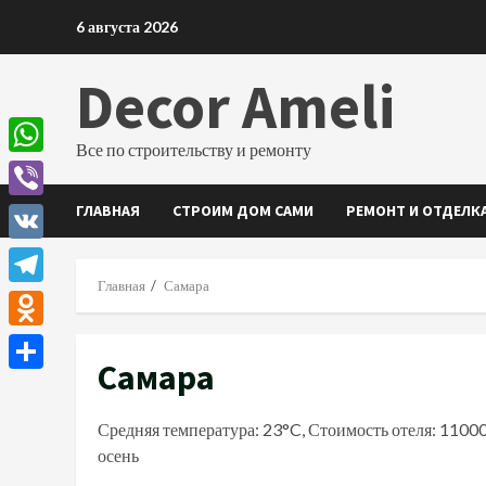
Перейти
6 августа 2026
к
содержимому
Decor Ameli
Все по строительству и ремонту
WhatsApp
ГЛАВНАЯ
СТРОИМ ДОМ САМИ
РЕМОНТ И ОТДЕЛК
Viber
VK
Главная
Самара
Telegram
Odnoklassniki
Самара
Отправить
Средняя температура: 23°C, Стоимость отеля: 1100
осень