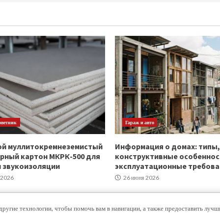
оветник
Гараж и авто
ой муллитокремнеземистый
Информация о домах: типы,
рный картон МКРК-500 для
конструктивные особеннос
и звукоизоляции
эксплуатационные требова
 2026
26 июня 2026
другие технологии, чтобы помочь вам в навигации, а также предоставить луч
Copyright © Все права защищены.
|
MoreNews
от AF themes.