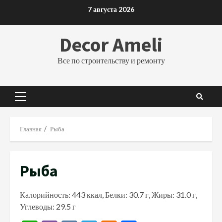
Перейти
7 августа 2026
к
содержимому
Decor Ameli
Все по строительству и ремонту
Основное
меню
Главная
Рыба
Рыба
Калорийность: 443 ккал, Белки: 30.7 г, Жиры: 31.0 г,
Углеводы: 29.5 г