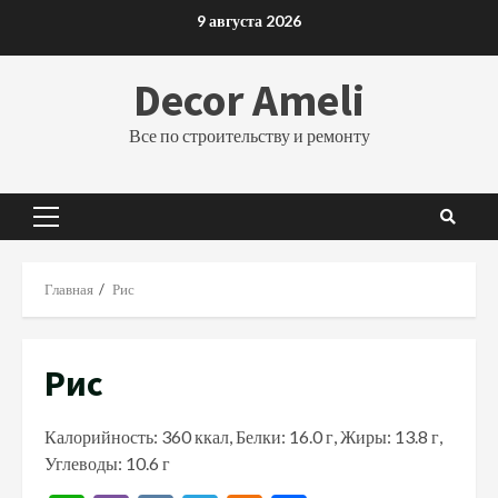
Перейти
9 августа 2026
к
содержимому
Decor Ameli
Все по строительству и ремонту
Основное
меню
Главная
Рис
Рис
Калорийность: 360 ккал, Белки: 16.0 г, Жиры: 13.8 г,
Углеводы: 10.6 г