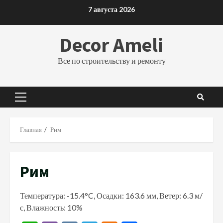
Перейти
7 августа 2026
к
содержимому
Decor Ameli
Все по строительству и ремонту
Основное
меню
Главная
Рим
Рим
Температура: -15.4°C, Осадки: 163.6 мм, Ветер: 6.3 м/
с, Влажность: 10%