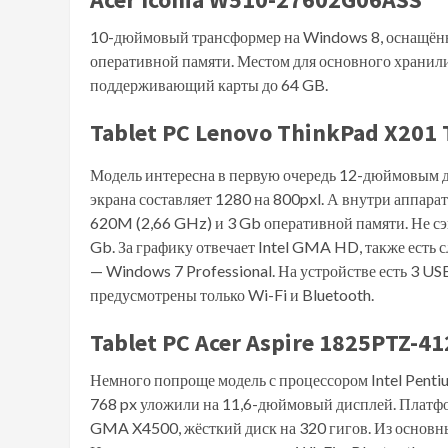
10-дюймовый трансформер на Windows 8, оснащённ
оперативной памяти. Местом для основного хранилищ
поддерживающий карты до 64 GB.
Tablet PC Lenovo ThinkPad X201 
Модель интересна в первую очередь 12-дюймовым ди
экрана составляет 1280 на 800pxl. А внутри аппарат
620M (2,66 GHz) и 3 Gb оперативной памяти. Не сэ
Gb. За графику отвечает Intel GMA HD, также есть 
— Windows 7 Professional. На устройстве есть 3 US
предусмотрены только Wi-Fi и Bluetooth.
Tablet PC Acer Aspire 1825PTZ-4
Немного попроще модель с процессором Intel Penti
768 px уложили на 11,6-дюймовый дисплей. Платфо
GMA X4500, жёсткий диск на 320 гигов. Из основны