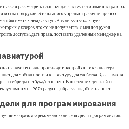
ить, если рассмотреть планшет для системного администратора.
я всегда под рукой. Это намного упрощает рабочий процесс
хотя бы иметь к нему доступ. А если взять большую
которых у юзеров что-то не получается? Имея под рукой
роить доступы, дать права, поставить удалённый менеджер на
клавиатурой
то поправляет его или производит настройки, то клавиатура
аншет для мобильности и клавиатуру для удобства. Здесь нужна
еры и гибриды нетбука/планшета. В последних дисплей не
рекручивается на 360 градусов, образуя подобие планшета.
дели для программирования
илучшим образом зарекомендовали себя среди программистов.