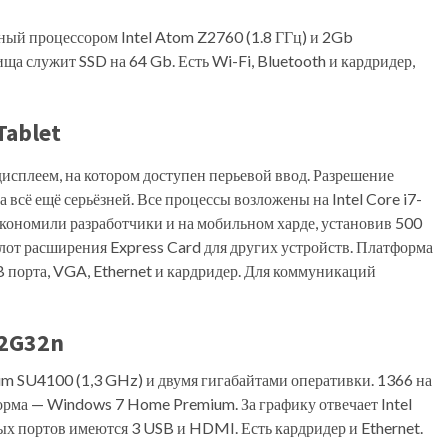
ый процессором Intel Atom Z2760 (1.8 ГГц) и 2Gb
а служит SSD на 64 Gb. Есть Wi-Fi, Bluetooth и кардридер,
Tablet
сплеем, на котором доступен перьевой ввод. Разрешение
а всё ещё серьёзней. Все процессы возложены на Intel Core i7-
кономили разработчики и на мобильном харде, установив 500
слот расширения Express Card для других устройств. Платформа
B порта, VGA, Ethernet и кардридер. Для коммуникаций
12G32n
um SU4100 (1,3 GHz) и двумя гигабайтами оперативки. 1366 на
рма — Windows 7 Home Premium. За графику отвечает Intel
х портов имеются 3 USB и HDMI. Есть кардридер и Ethernet.