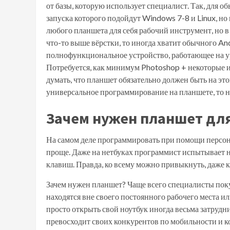
от базы, которую использует специалист. Так, для о
запуска которого подойдут Windows 7-8 и Linux, но 
любого планшета для себя рабочий инструмент, но в
что-то выше вёрстки, то иногда хватит обычного An
полнофункциональное устройство, работающее на у
Потребуется, как минимум Photoshop + некоторые 
думать, что планшет обязательно должен быть на эт
универсальное программирование на планшете, то н
Зачем нужен планшет дл
На самом деле программировать при помощи персон
проще. Даже на нетбуках программист испытывает н
клавиш. Правда, ко всему можно привыкнуть, даже к
Зачем нужен планшет? Чаще всего специалисты поку
находятся вне своего постоянного рабочего места ил
просто открыть свой ноутбук иногда весьма затруд
превосходит своих конкурентов по мобильности и к