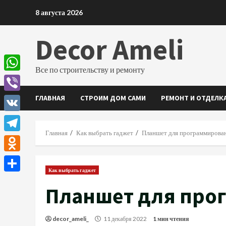
Перейти
8 августа 2026
к
содержимому
Decor Ameli
Все по строительству и ремонту
WhatsApp
ГЛАВНАЯ
СТРОИМ ДОМ САМИ
РЕМОНТ И ОТДЕЛК
Viber
VK
Главная
Как выбрать гаджет
Планшет для программирова
Telegram
Odnoklassniki
Как выбрать гаджет
Отправить
Планшет для про
decor_ameli_
11 декабря 2022
1 мин чтения