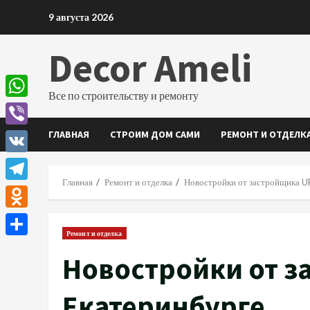
Перейти
9 августа 2026
к
содержимому
Decor Ameli
Все по строительству и ремонту
WhatsApp
ГЛАВНАЯ
СТРОИМ ДОМ САМИ
РЕМОНТ И ОТДЕЛК
Viber
VK
Главная
Ремонт и отделка
Новостройки от застройщика U
Telegram
Odnoklassniki
Ремонт и отделка
Отправить
Новостройки от з
Екатеринбурге