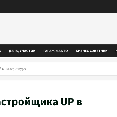
А
ДАЧА, УЧАСТОК
ГАРАЖ И АВТО
БИЗНЕС СОВЕТНИК
P в Екатеринбурге
астройщика UP в