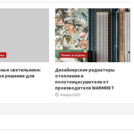
лка
Ремонт и отделка
ные светильники:
Дизайнерские радиаторы
ое решение для
отопления и
полотенцесушители от
производителя WARMMET
4 марта 2025