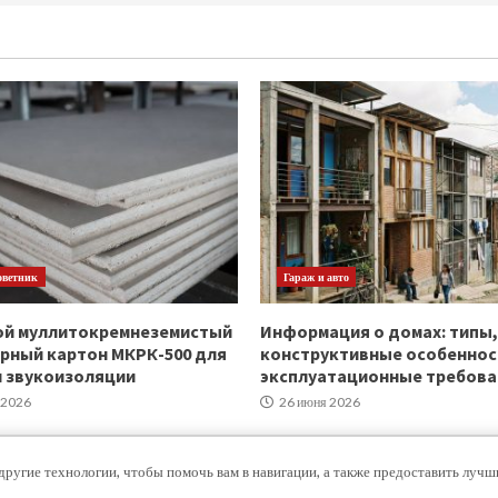
оветник
Гараж и авто
ой муллитокремнеземистый
Информация о домах: типы,
рный картон МКРК-500 для
конструктивные особеннос
и звукоизоляции
эксплуатационные требова
 2026
26 июня 2026
другие технологии, чтобы помочь вам в навигации, а также предоставить луч
Copyright © Все права защищены.
|
MoreNews
от AF themes.