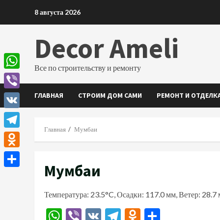
Перейти
8 августа 2026
к
содержимому
Decor Ameli
Все по строительству и ремонту
WhatsApp
ГЛАВНАЯ
СТРОИМ ДОМ САМИ
РЕМОНТ И ОТДЕЛК
Viber
VK
Главная
Мумбаи
Telegram
Odnoklassniki
Мумбаи
Отправить
Температура: 23.5°C, Осадки: 117.0 мм, Ветер: 28.7
WhatsApp
Viber
VK
Telegram
Odnoklassn
Отправи