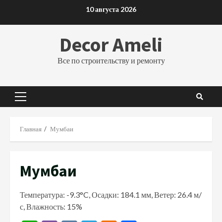
Перейти
10 августа 2026
к
содержимому
Decor Ameli
Все по строительству и ремонту
Основное
меню
Главная
Мумбаи
Мумбаи
Температура: -9.3°C, Осадки: 184.1 мм, Ветер: 26.4 м/
с, Влажность: 15%