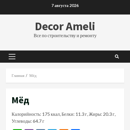
Перейти
7 августа 2026
к
содержимому
Decor Ameli
Все по строительству и ремонту
Основное
меню
Главная
Мёд
Мёд
Калорийность: 175 ккал, Белки: 11.3 г, Жиры: 20.3 г,
Углеводы: 64.7 г