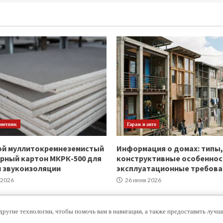
оветник
Гараж и авто
ой муллитокремнеземистый
Информация о домах: типы,
рный картон МКРК-500 для
конструктивные особеннос
и звукоизоляции
эксплуатационные требова
 2026
26 июня 2026
другие технологии, чтобы помочь вам в навигации, а также предоставить луч
Copyright © Все права защищены.
|
MoreNews
от AF themes.