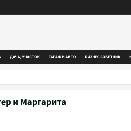
А
ДАЧА, УЧАСТОК
ГАРАЖ И АВТО
БИЗНЕС СОВЕТНИК
ер и Маргарита
iki
ть