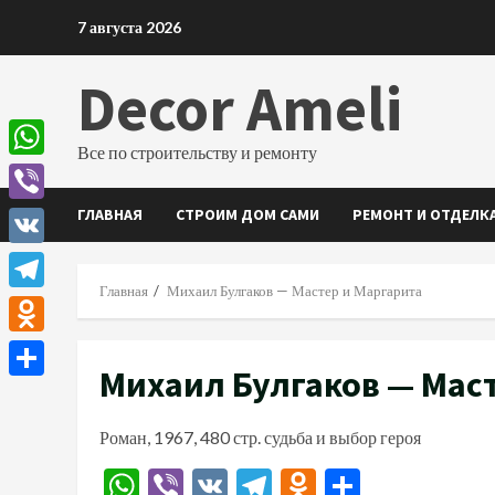
Перейти
7 августа 2026
к
содержимому
Decor Ameli
Все по строительству и ремонту
WhatsApp
ГЛАВНАЯ
СТРОИМ ДОМ САМИ
РЕМОНТ И ОТДЕЛК
Viber
VK
Главная
Михаил Булгаков — Мастер и Маргарита
Telegram
Odnoklassniki
Михаил Булгаков — Маст
Отправить
Роман, 1967, 480 стр. судьба и выбор героя
WhatsApp
Viber
VK
Telegram
Odnoklassn
Отправи