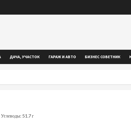
А
ДАЧА, УЧАСТОК
ГАРАЖ И АВТО
БИЗНЕС СОВЕТНИК
 Углеводы: 51.7 г
iki
ть