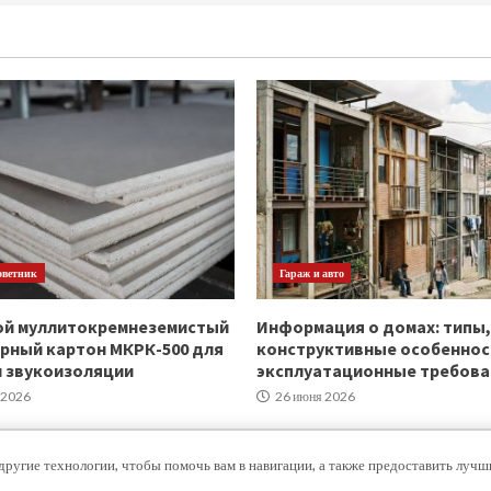
оветник
Гараж и авто
ой муллитокремнеземистый
Информация о домах: типы,
рный картон МКРК-500 для
конструктивные особеннос
и звукоизоляции
эксплуатационные требова
 2026
26 июня 2026
другие технологии, чтобы помочь вам в навигации, а также предоставить луч
Copyright © Все права защищены.
|
MoreNews
от AF themes.