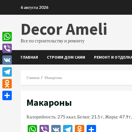
Перейти
6 августа 2026
к
содержимому
Decor Ameli
Все по строительству и ремонту
WhatsApp
ГЛАВНАЯ
СТРОИМ ДОМ САМИ
РЕМОНТ И ОТДЕЛК
Viber
VK
Главная
Макароны
Telegram
Odnoklassniki
Макароны
Отправить
Калорийность: 275 ккал, Белки: 21.5 г, Жиры: 47.9 г,
WhatsApp
Viber
VK
Telegram
Odnoklassn
Отправи