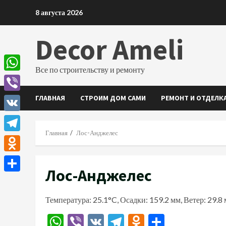
Перейти
8 августа 2026
к
содержимому
Decor Ameli
Все по строительству и ремонту
WhatsApp
ГЛАВНАЯ
СТРОИМ ДОМ САМИ
РЕМОНТ И ОТДЕЛК
Viber
VK
Главная
Лос-Анджелес
Telegram
Odnoklassniki
Лос-Анджелес
Отправить
Температура: 25.1°C, Осадки: 159.2 мм, Ветер: 29.8
WhatsApp
Viber
VK
Telegram
Odnoklassn
Отправи