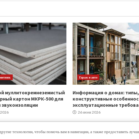
оветник
Гараж и авто
ой муллитокремнеземистый
Информация о домах: типы,
рный картон МКРК-500 для
конструктивные особеннос
и звукоизоляции
эксплуатационные требова
 2026
26 июня 2026
другие технологии, чтобы помочь вам в навигации, а также предоставить луч
Copyright © Все права защищены.
|
MoreNews
от AF themes.