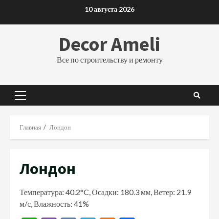
Перейти
10 августа 2026
к
содержимому
Decor Ameli
Все по строительству и ремонту
Основное
меню
Главная
Лондон
Лондон
Температура: 40.2°C, Осадки: 180.3 мм, Ветер: 21.9
м/с, Влажность: 41%