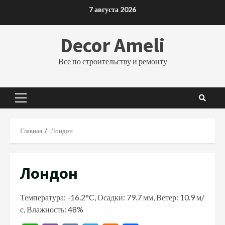
Перейти
7 августа 2026
к
содержимому
Decor Ameli
Все по строительству и ремонту
Основное
меню
Главная
Лондон
Лондон
Температура: -16.2°C, Осадки: 79.7 мм, Ветер: 10.9 м/
с, Влажность: 48%