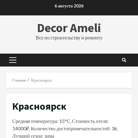
Перейти
6 августа 2026
к
содержимому
Decor Ameli
Все по строительству и ремонту
Основное
меню
Главная
Красноярск
Красноярск
Средняя температура: 15°C, Стоимость отеля:
14000₽, Количество достопримечательностей: 36,
Лучший сезон: зима