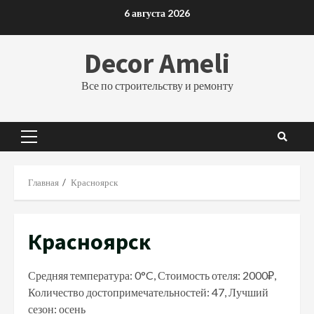
Перейти
6 августа 2026
к
содержимому
Decor Ameli
Все по строительству и ремонту
Основное
меню
Главная
Красноярск
Красноярск
Средняя температура: 0°C, Стоимость отеля: 2000₽,
Количество достопримечательностей: 47, Лучший
сезон: осень