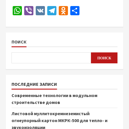
WhatsApp
Viber
VK
Telegram
Odnoklassniki
Отправить
ПОИСК
ПОИСК
ПОСЛЕДНИЕ ЗАПИСИ
Современные технологии в модульном
строительстве домов
Листовой муллитокремнеземистый
огнеупорный картон МКРК-500 для тепло- и
звукоизоляции