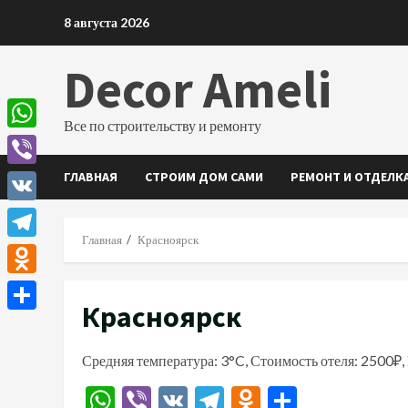
Перейти
8 августа 2026
к
содержимому
Decor Ameli
Все по строительству и ремонту
WhatsApp
ГЛАВНАЯ
СТРОИМ ДОМ САМИ
РЕМОНТ И ОТДЕЛК
Viber
VK
Главная
Красноярск
Telegram
Odnoklassniki
Красноярск
Отправить
Средняя температура: 3°C, Стоимость отеля: 2500₽,
WhatsApp
Viber
VK
Telegram
Odnoklassn
Отправи