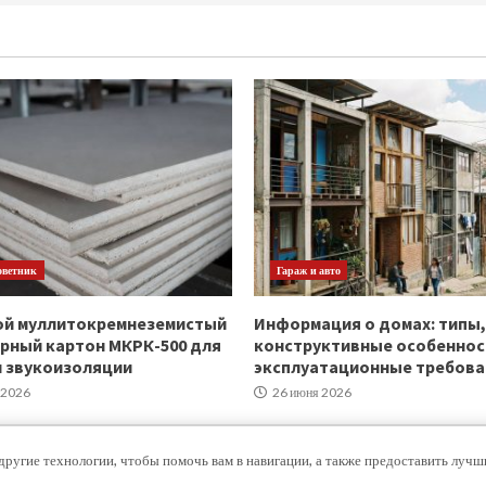
оветник
Гараж и авто
ой муллитокремнеземистый
Информация о домах: типы,
рный картон МКРК-500 для
конструктивные особеннос
и звукоизоляции
эксплуатационные требова
 2026
26 июня 2026
другие технологии, чтобы помочь вам в навигации, а также предоставить луч
Copyright © Все права защищены.
|
MoreNews
от AF themes.