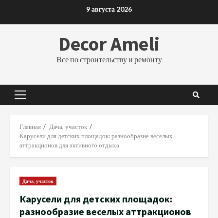
Перейти
9 августа 2026
к
содержимому
Decor Ameli
Все по строительству и ремонту
Основное
меню
Главная
Дача, участок
Карусели для детских площадок: разнообразие веселых
аттракционов для активного отдыха
Дача, участок
Карусели для детских площадок:
разнообразие веселых аттракционов