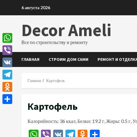
Перейти
6 августа 2026
к
содержимому
Decor Ameli
Все по строительству и ремонту
WhatsApp
ГЛАВНАЯ
СТРОИМ ДОМ САМИ
РЕМОНТ И ОТДЕЛК
Viber
VK
Главная
Картофель
Telegram
Odnoklassniki
Картофель
Отправить
Калорийность: 36 ккал, Белки: 19.2 г, Жиры: 0.5 г, У
WhatsApp
Viber
VK
Telegram
Odnoklassn
Отправи