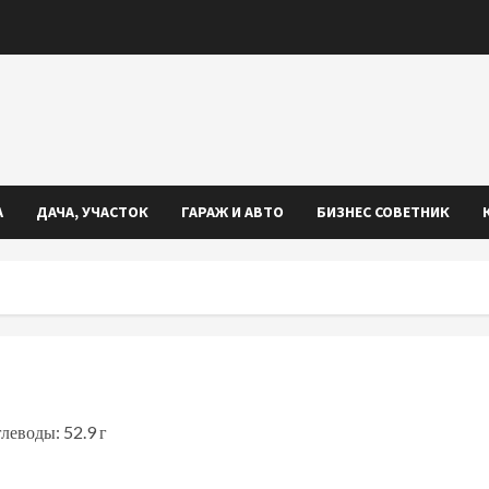
А
ДАЧА, УЧАСТОК
ГАРАЖ И АВТО
БИЗНЕС СОВЕТНИК
глеводы: 52.9 г
iki
ть