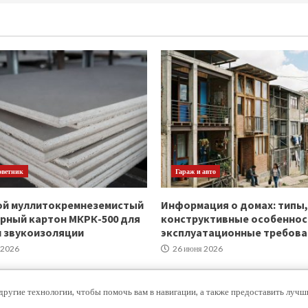
оветник
Гараж и авто
ой муллитокремнеземистый
Информация о домах: типы,
рный картон МКРК-500 для
конструктивные особеннос
и звукоизоляции
эксплуатационные требова
 2026
26 июня 2026
другие технологии, чтобы помочь вам в навигации, а также предоставить луч
Copyright © Все права защищены.
|
MoreNews
от AF themes.