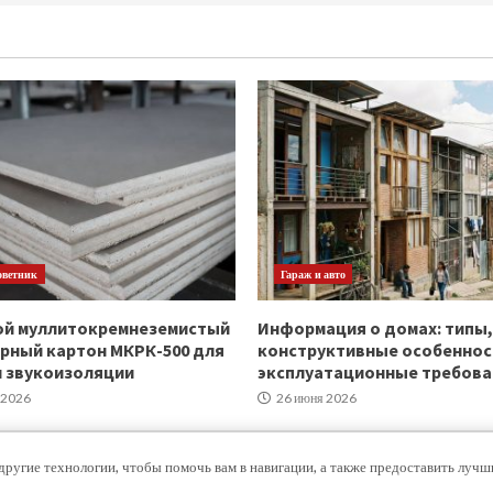
оветник
Гараж и авто
ой муллитокремнеземистый
Информация о домах: типы,
рный картон МКРК-500 для
конструктивные особеннос
и звукоизоляции
эксплуатационные требова
 2026
26 июня 2026
другие технологии, чтобы помочь вам в навигации, а также предоставить луч
Copyright © Все права защищены.
|
MoreNews
от AF themes.