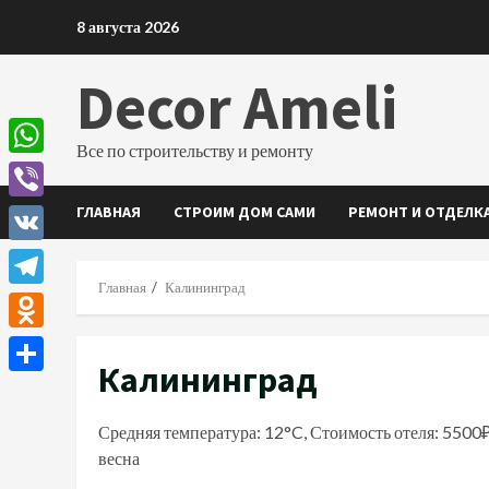
Перейти
8 августа 2026
к
содержимому
Decor Ameli
Все по строительству и ремонту
WhatsApp
ГЛАВНАЯ
СТРОИМ ДОМ САМИ
РЕМОНТ И ОТДЕЛК
Viber
VK
Главная
Калининград
Telegram
Odnoklassniki
Калининград
Отправить
Средняя температура: 12°C, Стоимость отеля: 5500
весна