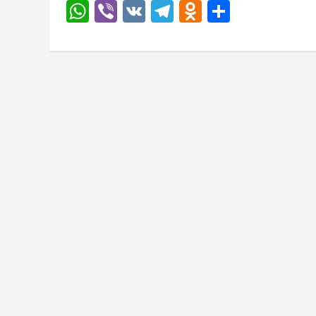
WhatsApp
Viber
VK
Telegram
Odnoklassn
Отправи