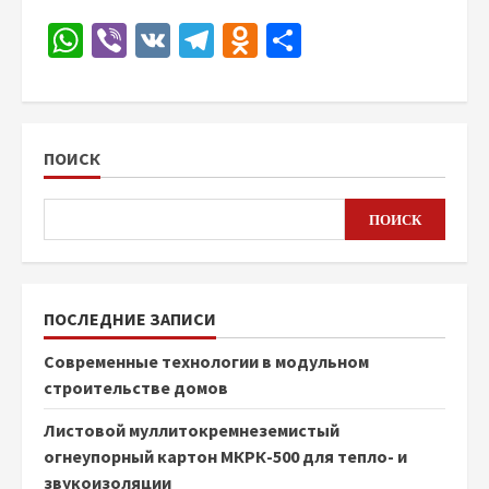
WhatsApp
Viber
VK
Telegram
Odnoklassniki
Отправить
ПОИСК
ПОИСК
ПОСЛЕДНИЕ ЗАПИСИ
Современные технологии в модульном
строительстве домов
Листовой муллитокремнеземистый
огнеупорный картон МКРК-500 для тепло- и
звукоизоляции