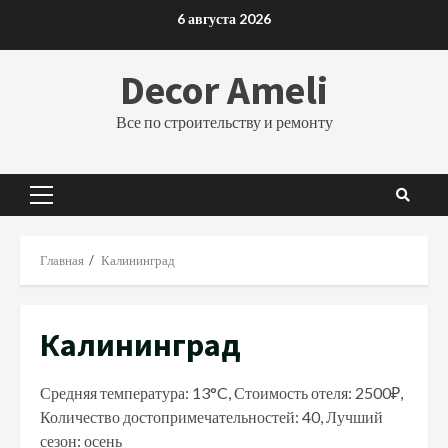
Перейти
6 августа 2026
к
содержимому
Decor Ameli
Все по строительству и ремонту
Основное
меню
Главная
Калининград
Калининград
Средняя температура: 13°C, Стоимость отеля: 2500₽,
Количество достопримечательностей: 40, Лучший
сезон: осень