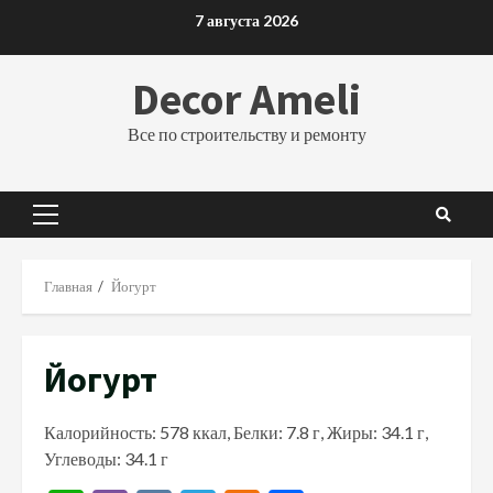
Перейти
7 августа 2026
к
содержимому
Decor Ameli
Все по строительству и ремонту
Основное
меню
Главная
Йогурт
Йогурт
Калорийность: 578 ккал, Белки: 7.8 г, Жиры: 34.1 г,
Углеводы: 34.1 г