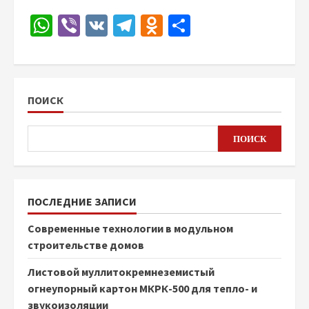
WhatsApp
Viber
VK
Telegram
Odnoklassniki
Отправить
ПОИСК
ПОИСК
ПОСЛЕДНИЕ ЗАПИСИ
Современные технологии в модульном
строительстве домов
Листовой муллитокремнеземистый
огнеупорный картон МКРК-500 для тепло- и
звукоизоляции