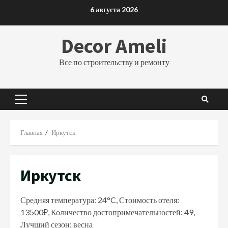
Перейти
6 августа 2026
к
содержимому
Decor Ameli
Все по строительству и ремонту
Основное
меню
Главная
Иркутск
Иркутск
Средняя температура: 24°C, Стоимость отеля:
13500₽, Количество достопримечательностей: 49,
Лучший сезон: весна