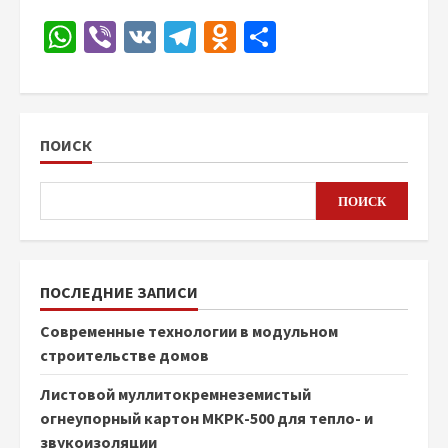
WhatsApp
Viber
VK
Telegram
Odnoklassniki
Отправить
ПОИСК
ПОИСК
ПОСЛЕДНИЕ ЗАПИСИ
Современные технологии в модульном
строительстве домов
Листовой муллитокремнеземистый
огнеупорный картон МКРК-500 для тепло- и
звукоизоляции