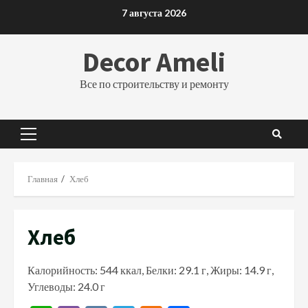
Перейти
7 августа 2026
к
содержимому
Decor Ameli
Все по строительству и ремонту
Основное
меню
Главная
Хлеб
Хлеб
Калорийность: 544 ккал, Белки: 29.1 г, Жиры: 14.9 г,
Углеводы: 24.0 г