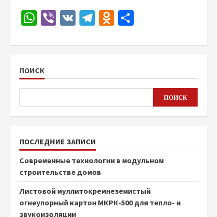
WhatsApp
Viber
VK
Telegram
Odnoklassniki
Отправить
ПОИСК
ПОИСК
ПОСЛЕДНИЕ ЗАПИСИ
Современные технологии в модульном
строительстве домов
Листовой муллитокремнеземистый
огнеупорный картон МКРК-500 для тепло- и
звукоизоляции