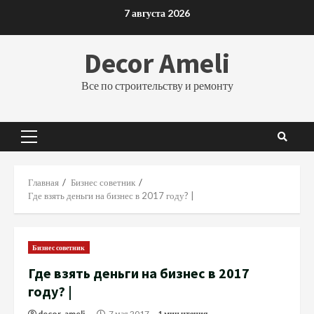
Перейти
7 августа 2026
к
содержимому
Decor Ameli
Все по строительству и ремонту
Основное
меню
Главная
Бизнес советник
Где взять деньги на бизнес в 2017 году? |
Бизнес советник
Где взять деньги на бизнес в 2017
году? |
decor_ameli_
7 мая 2017
1 мин чтения