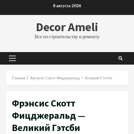
Перейти
8 августа 2026
к
содержимому
Decor Ameli
Все по строительству и ремонту
Основное
меню
Главная
Фрэнсис Скотт Фицджеральд — Великий Гэтсби
Фрэнсис Скотт
Фицджеральд —
Великий Гэтсби