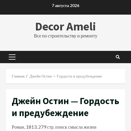
Перейти
7 августа 2026
к
содержимому
Decor Ameli
Все по строительству и ремонту
Основное
меню
Главная
Джейн Остин — Гордость и предубеждение
Джейн Остин — Гордость
и предубеждение
Роман, 1813, 279 стр. поиск смысла жизни