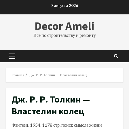
Перейти
7 августа 2026
к
содержимому
Decor Ameli
Все по строительству и ремонту
Основное
меню
Главная
Дж. Р. Р. Толкин — Властелин колец
Дж. Р. Р. Толкин —
Властелин колец
Фэнтези, 1954, 1178 стр. поиск смысла жизни