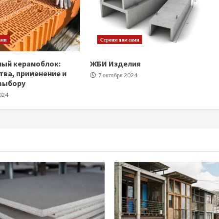
ами
Строим дом сами
ный керамоблок:
ЖБИ Изделия
ва, применение и
7 октября 2024
выбору
024