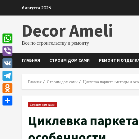
Перейти
6 августа 2026
к
содержимому
Decor Ameli
Все по строительству и ремонту
WhatsApp
ГЛАВНАЯ
СТРОИМ ДОМ САМИ
РЕМОНТ И ОТДЕЛК
Viber
VK
Главная
Строим дом сами
Циклевка паркета: методы и ос
Telegram
Odnoklassniki
Строим дом сами
Отправить
Циклевка паркета
особенности