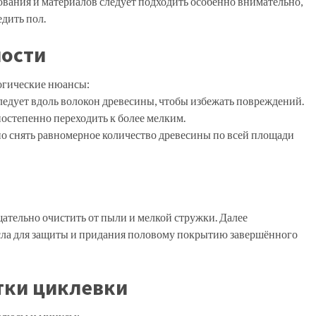
вания и материалов следует подходить особенно внимательно,
едить пол.
ности
огические нюансы:
едует вдоль волокон древесины, чтобы избежать повреждений.
остепенно переходить к более мелким.
 снять равномерное количество древесины по всей площади
ательно очистить от пыли и мелкой стружки. Далее
асла для защиты и придания половому покрытию завершённого
тки циклевки