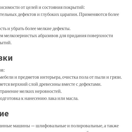
висимости от целей и состояния покрытий:
чительных дефектов и глубоких царапин. Применяются более
ть и убрать более мелкие дефекты.
м мелкозернистых абразивов для придания поверхности
рытий.
вки
ов:
ебели и предметов интерьера, очистка пола от пыли и грязи.
ляется верхний слой древесины вместе с дефектами.
странение мелких неровностей.
одготовка к нанесению лака или масла.
ие
ванные машины — шлифовальные и полировальные, а также