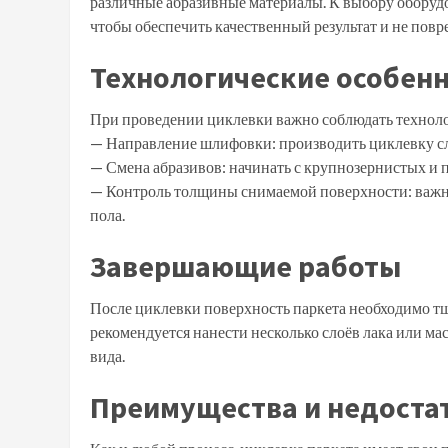
различные абразивные материалы. К выбору оборудо
чтобы обеспечить качественный результат и не повр
Технологические особен
При проведении циклевки важно соблюдать технол
— Направление шлифовки: производить циклевку сл
— Смена абразивов: начинать с крупнозернистых и п
— Контроль толщины снимаемой поверхности: важно
пола.
Завершающие работы
После циклевки поверхность паркета необходимо тщ
рекомендуется нанести несколько слоёв лака или м
вида.
Преимущества и недоста