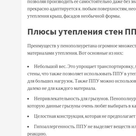
позволяя производить ее самостоятельно даже без з
прекрасно адаптируется к любым поверхностям, нео
утепления крыш, фасадов необычной формы.
Плюсы утепления стен П
Преимуществ у пенополиуретана огромное множество
материалами утепления. Вот основные из них:
Небольшой вес. Это упрощает транспортировку, 
стены, что также позволяет использовать ППУ в уте
для больших нагрузок. Также ППУ можно использов
далеко не для каждого материала.
Непривлекательность для грызунов. Пенополиуре
которую данные грызуны очень любят выбирать в кач
Целостная конструкция, которая не предполагае
Гипоаллергенность. ППУ не выделяет веществ и
реакцию.