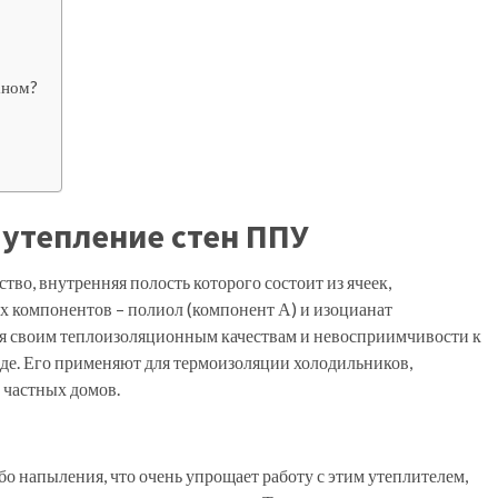
аном?
 утепление стен ППУ
тво, внутренняя полость которого состоит из ячеек,
х компонентов – полиол (компонент А) и изоцианат
аря своим теплоизоляционным качествам и невосприимчивости к
зде. Его применяют для термоизоляции холодильников,
, частных домов.
 напыления, что очень упрощает работу с этим утеплителем,