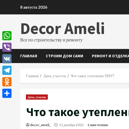
Перейти
8 августа 2026
к
содержимому
Decor Ameli
Все по строительству и ремонту
WhatsApp
ГЛАВНАЯ
СТРОИМ ДОМ САМИ
РЕМОНТ И ОТДЕЛК
Viber
VK
Главная
Дача, участок
Что такое утепление ППУ?
Telegram
Odnoklassniki
Дача, участок
Отправить
Что такое утепле
decor_ameli_
11 декабря 2022
1 мин чтения