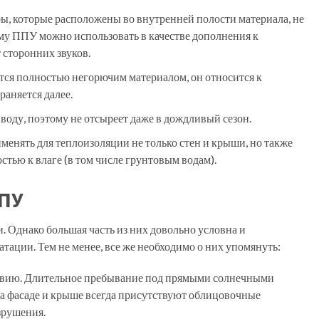
ы, которые расположены во внутренней полости материала, не
ому ППУ можно использовать в качестве дополнения к
 сторонних звуков.
тся полностью негорючим материалом, он относится к
раняется далее.
воду, поэтому не отсыреет даже в дождливый сезон.
енять для теплоизоляции не только стен и крыши, но также
стью к влаге (в том числе грунтовым водам).
ППУ
. Однако большая часть из них довольно условна и
атации. Тем не менее, все же необходимо о них упомянуть:
ствию. Длительное пребывание под прямыми солнечными
на фасаде и крыше всегда присутствуют облицовочные
зрушения.