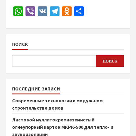
WhatsApp
Viber
VK
Telegram
Odnoklassniki
Отправить
ПОИСК
ПОИСК
ПОСЛЕДНИЕ ЗАПИСИ
Современные технологии в модульном
строительстве домов
Листовой муллитокремнеземистый
огнеупорный картон МКРК-500 для тепло- и
звукоизоляции