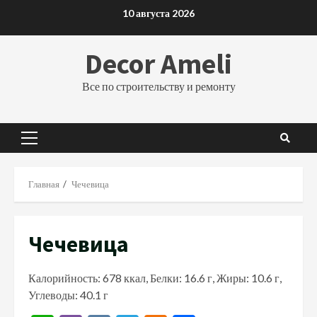
Перейти
10 августа 2026
к
содержимому
Decor Ameli
Все по строительству и ремонту
Основное
меню
Главная
Чечевица
Чечевица
Калорийность: 678 ккал, Белки: 16.6 г, Жиры: 10.6 г,
Углеводы: 40.1 г