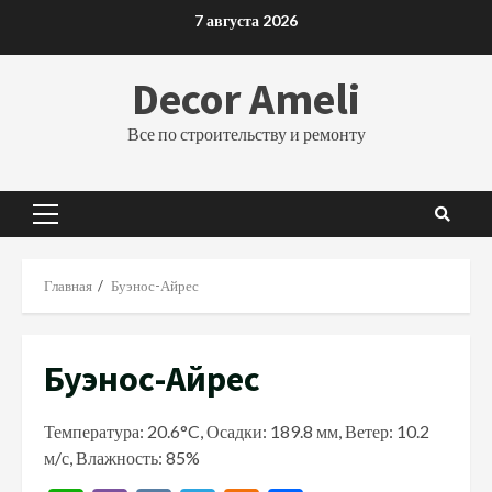
Перейти
7 августа 2026
к
содержимому
Decor Ameli
Все по строительству и ремонту
Основное
меню
Главная
Буэнос-Айрес
Буэнос-Айрес
Температура: 20.6°C, Осадки: 189.8 мм, Ветер: 10.2
м/с, Влажность: 85%